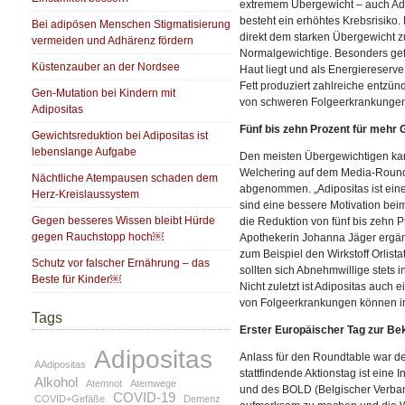
extremem Übergewicht – auch Ad
besteht ein erhöhtes Krebsrisiko.
Bei adipösen Menschen Stigmatisierung
direkt dem starken Übergewicht z
vermeiden und Adhärenz fördern
Normalgewichtige. Besonders gefäh
Küstenzauber an der Nordsee
Haut liegt und als Energiereserve
Fett produziert zahlreiche entzün
Gen-Mutation bei Kindern mit
von schweren Folgeerkrankungen 
Adipositas
Fünf bis zehn Prozent für mehr 
Gewichtsreduktion bei Adipositas ist
lebenslange Aufgabe
Den meisten Übergewichtigen kann
Welchering auf dem Media-Roundta
Nächtliche Atempausen schaden dem
abgenommen. „Adipositas ist eine
Herz-Kreislaussystem
sind eine bessere Motivation bei
Gegen besseres Wissen bleibt Hürde
die Reduktion von fünf bis zehn 
gegen Rauchstopp hoch￼
Apothekerin Johanna Jäger ergä
zum Beispiel den Wirkstoff Orlist
Schutz vor falscher Ernährung – das
sollten sich Abnehmwillige stets i
Beste für Kinder￼
Nicht zuletzt ist Adipositas auc
von Folgeerkrankungen können in
Tags
Erster Europäischer Tag zur Be
Adipositas
Anlass für den Roundtable war de
AAdipositas
stattfindende Aktionstag ist eine
Alkohol
Atemnot
Atemwege
und des BOLD (Belgischer Verband 
COVID-19
COVID+Gefäße
Demenz