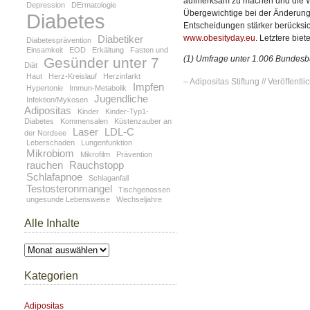
aufmerksam zu machen und die Wah
Depression
DErmatologie
Übergewichtige bei der Änderung i
Diabetes
Entscheidungen stärker berücksicht
Diabetiker
www.obesityday.eu
. Letztere biet
Diabetesprävention
Einsamkeit
EOD
Erkältung
Fasten und
(1) Umfrage unter 1.006 Bundesb
Gesünder unter 7
Diät
Haut
Herz-Kreislauf
Herzinfarkt
– Adipositas Stiftung // Veröffentlic
Impfen
Hypertonie
Immun-Metabolik
Jugendliche
Infektion/Mykosen
Adipositas
Kinder
Kinder-Typ1-
Diabetes
Kommensalen
Küstenzauber an
Laser
LDL-C
der Nordsee
Leberschaden
Lungenfunktion
Mikrobiom
Mikrofilm
Prävention
rauchen
Rauchstopp
Schlafapnoe
Schlaganfall
Testosteronmangel
Tischgenossen
ungesunde Lebensweise
Wechseljahre
Alle Inhalte
Alle
Inhalte
Kategorien
Adipositas