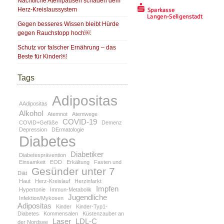
Nächtliche Atempausen schaden dem
Herz-Kreislaussystem
Gegen besseres Wissen bleibt Hürde
gegen Rauchstopp hoch￼
Schutz vor falscher Ernährung – das
Beste für Kinder￼
Tags
Adipositas
AAdipositas
Alkohol
Atemnot
Atemwege
COVID-19
COVID+Gefäße
Demenz
Depression
DErmatologie
Diabetes
Diabetiker
Diabetesprävention
Einsamkeit
EOD
Erkältung
Fasten und
Gesünder unter 7
Diät
Haut
Herz-Kreislauf
Herzinfarkt
Impfen
Hypertonie
Immun-Metabolik
Jugendliche
Infektion/Mykosen
Adipositas
Kinder
Kinder-Typ1-
Diabetes
Kommensalen
Küstenzauber an
Laser
LDL-C
der Nordsee