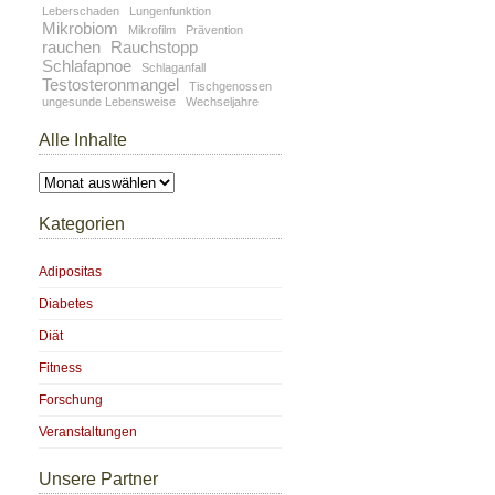
Leberschaden
Lungenfunktion
Mikrobiom
Mikrofilm
Prävention
rauchen
Rauchstopp
Schlafapnoe
Schlaganfall
Testosteronmangel
Tischgenossen
ungesunde Lebensweise
Wechseljahre
Alle Inhalte
Alle
Inhalte
Kategorien
Adipositas
Diabetes
Diät
Fitness
Forschung
Veranstaltungen
Unsere Partner