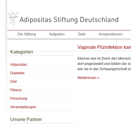
Die Stiftung
Aufgaben
Ziele
Kooperationen
Vaginale Pilzinfektion k
Kategorien
Ebenso wie im Darm des Menschen
dort angesiedelt und bilden die
Adipositas
wie sie in der Schwangerschaft v
Diabetes
Weiterlesen »
Diät
Fitness
Forschung
Veranstaltungen
Unsere Partner