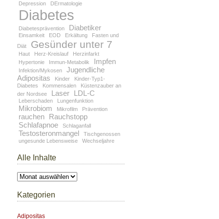
Depression
DErmatologie
Diabetes
Diabetiker
Diabetesprävention
Einsamkeit
EOD
Erkältung
Fasten und
Gesünder unter 7
Diät
Haut
Herz-Kreislauf
Herzinfarkt
Impfen
Hypertonie
Immun-Metabolik
Jugendliche
Infektion/Mykosen
Adipositas
Kinder
Kinder-Typ1-
Diabetes
Kommensalen
Küstenzauber an
Laser
LDL-C
der Nordsee
Leberschaden
Lungenfunktion
Mikrobiom
Mikrofilm
Prävention
rauchen
Rauchstopp
Schlafapnoe
Schlaganfall
Testosteronmangel
Tischgenossen
ungesunde Lebensweise
Wechseljahre
Alle Inhalte
Alle
Inhalte
Kategorien
Adipositas