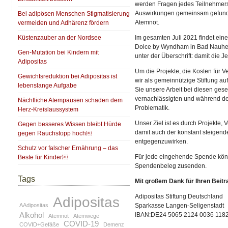
werden Fragen jedes Teilnehmers
Auswirkungen gemeinsam gefunde
Bei adipösen Menschen Stigmatisierung
Atemnot.
vermeiden und Adhärenz fördern
Im gesamten Juli 2021 findet eine
Küstenzauber an der Nordsee
Dolce by Wyndham in Bad Nauheim 
Gen-Mutation bei Kindern mit
unter der Überschrift: damit die 
Adipositas
Um die Projekte, die Kosten für V
Gewichtsreduktion bei Adipositas ist
wir als gemeinnützige Stiftung a
lebenslange Aufgabe
Sie unsere Arbeit bei diesen gesel
vernachlässigten und während de
Nächtliche Atempausen schaden dem
Problematik.
Herz-Kreislaussystem
Unser Ziel ist es durch Projekte,
Gegen besseres Wissen bleibt Hürde
damit auch der konstant steigen
gegen Rauchstopp hoch￼
entgegenzuwirken.
Schutz vor falscher Ernährung – das
Für jede eingehende Spende könn
Beste für Kinder￼
Spendenbeleg zusenden.
Tags
Mit großem Dank für Ihren Beitr
Adipositas Stiftung Deutschland
Adipositas
Sparkasse Langen-Seligenstadt
AAdipositas
Alkohol
IBAN:DE24 5065 2124 0036 118
Atemnot
Atemwege
COVID-19
COVID+Gefäße
Demenz