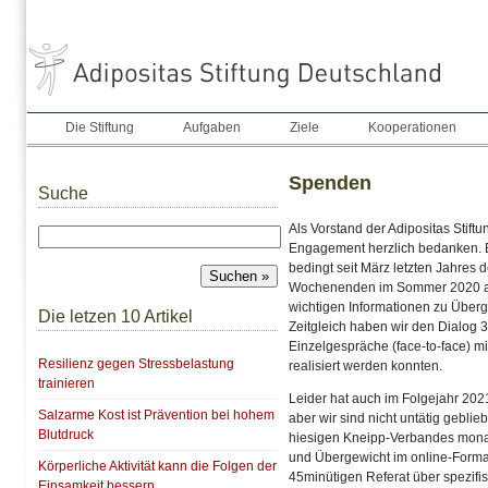
Die Stiftung
Aufgaben
Ziele
Kooperationen
Spenden
Suche
Als Vorstand der Adipositas Stiftu
Engagement herzlich bedanken. Be
bedingt seit März letzten Jahres 
Wochenenden im Sommer 2020 an 
wichtigen Informationen zu Überg
Die letzen 10 Artikel
Zeitgleich haben wir den Dialog 
Einzelgespräche (face-to-face) 
Resilienz gegen Stressbelastung
realisiert werden konnten.
trainieren
Leider hat auch im Folgejahr 20
Salzarme Kost ist Prävention bei hohem
aber wir sind nicht untätig gebli
Blutdruck
hiesigen Kneipp-Verbandes mona
und Übergewicht im online-Form
Körperliche Aktivität kann die Folgen der
45minütigen Referat über spezifi
Einsamkeit bessern