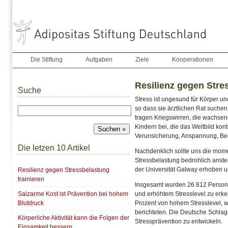
Die Stiftung
Aufgaben
Ziele
Kooperationen
Resilienz gegen Stre
Suche
Stress ist ungesund für Körper u
so dass sie ärztlichen Rat suche
tragen Kriegswirren, die wachse
Kindern bei, die das Weltbild kont
Verunsicherung, Anspannung, Bed
Die letzen 10 Artikel
Nachdenklich sollte uns die mom
Stressbelastung bedrohlich anstei
der Universität Galway erhoben un
Resilienz gegen Stressbelastung
trainieren
Insgesamt wurden 26.812 Persone
Salzarme Kost ist Prävention bei hohem
und erhöhtem Stresslevel zu erken
Blutdruck
Prozent von hohem Stresslevel, wä
berichteten. Die Deutsche Schlag
Körperliche Aktivität kann die Folgen der
Stressprävention zu entwickeln.
Einsamkeit bessern