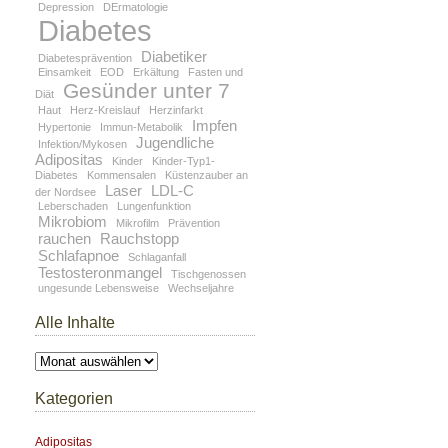
Depression
DErmatologie
Diabetes
Diabetiker
Diabetesprävention
Einsamkeit
EOD
Erkältung
Fasten und
Gesünder unter 7
Diät
Haut
Herz-Kreislauf
Herzinfarkt
Impfen
Hypertonie
Immun-Metabolik
Jugendliche
Infektion/Mykosen
Adipositas
Kinder
Kinder-Typ1-
Diabetes
Kommensalen
Küstenzauber an
Laser
LDL-C
der Nordsee
Leberschaden
Lungenfunktion
Mikrobiom
Mikrofilm
Prävention
rauchen
Rauchstopp
Schlafapnoe
Schlaganfall
Testosteronmangel
Tischgenossen
ungesunde Lebensweise
Wechseljahre
Alle Inhalte
Alle
Inhalte
Kategorien
Adipositas