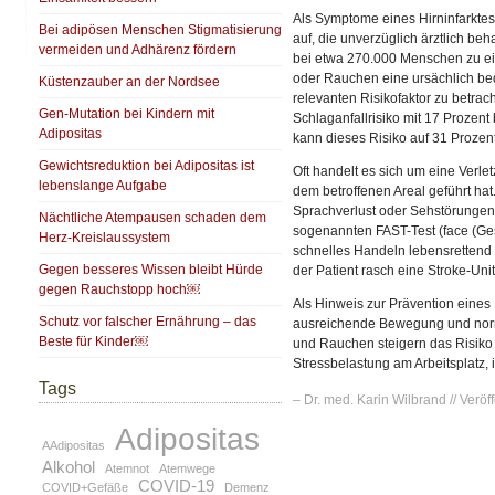
Als Symptome eines Hirninfarkte
Bei adipösen Menschen Stigmatisierung
auf, die unverzüglich ärztlich b
vermeiden und Adhärenz fördern
bei etwa 270.000 Menschen zu ein
oder Rauchen eine ursächlich bede
Küstenzauber an der Nordsee
relevanten Risikofaktor zu betrac
Gen-Mutation bei Kindern mit
Schlaganfallrisiko mit 17 Prozen
Adipositas
kann dieses Risiko auf 31 Prozen
Gewichtsreduktion bei Adipositas ist
Oft handelt es sich um eine Verl
lebenslange Aufgabe
dem betroffenen Areal geführt ha
Sprachverlust oder Sehstörungen 
Nächtliche Atempausen schaden dem
sogenannten FAST-Test (face (Ges
Herz-Kreislaussystem
schnelles Handeln lebensrettend s
Gegen besseres Wissen bleibt Hürde
der Patient rasch eine Stroke-Unit
gegen Rauchstopp hoch￼
Als Hinweis zur Prävention eines
Schutz vor falscher Ernährung – das
ausreichende Bewegung und norm
Beste für Kinder￼
und Rauchen steigern das Risiko f
Stressbelastung am Arbeitsplatz, 
Tags
– Dr. med. Karin Wilbrand // Veröff
Adipositas
AAdipositas
Alkohol
Atemnot
Atemwege
COVID-19
COVID+Gefäße
Demenz