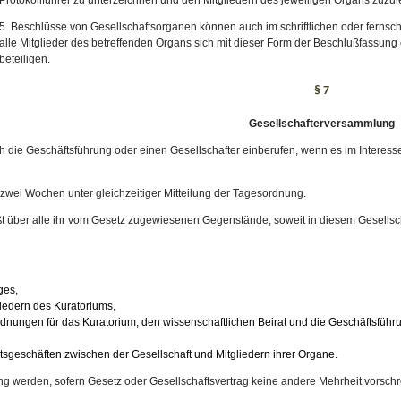
5. Beschlüsse von Gesellschaftsorganen können auch im schriftlichen oder fernsch
alle Mitglieder des betreffenden Organs sich mit dieser Form der Beschlußfassung 
beteiligen.
§ 7
Gesellschafterversammlung
 die Geschäftsführung oder einen Gesellschafter einberufen, wenn es im Interesse 
on zwei Wochen unter gleichzeitiger Mitteilung der Tagesordnung.
t über alle ihr vom Gesetz zugewiesenen Gegenstände, soweit in diesem Gesellscha
ges,
iedern des Kuratoriums,
nungen für das Kuratorium, den wissenschaftlichen Beirat und die Geschäftsführ
geschäften zwischen der Gesellschaft und Mitgliedern ihrer Organe.
g werden, sofern Gesetz oder Gesellschaftsvertrag keine andere Mehrheit vorsch