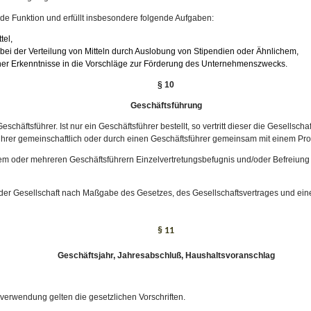
nde Funktion und erfüllt insbesondere folgende Aufgaben:
tel,
r bei der Verteilung von Mitteln durch Auslobung von Stipendien oder Ähnlichem,
her Erkenntnisse in die Vorschläge zur Förderung des Unternehmenszwecks.
§ 10
Geschäftsführung
chäftsführer. Ist nur ein Geschäftsführer bestellt, so vertritt dieser die Gesellscha
ührer gemeinschaftlich oder durch einen Geschäftsführer gemeinsam mit einem Prok
em oder mehreren Geschäftsführern Einzelvertretungsbefugnis und/oder Befreiu
e der Gesellschaft nach Maßgabe des Gesetzes, des Gesellschaftsvertrages und ein
§ 11
Geschäftsjahr, Jahresabschluß, Haushaltsvoranschlag
verwendung gelten die gesetzlichen Vorschriften.