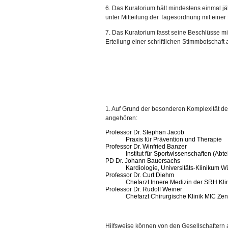
6. Das Kuratorium hält mindestens einmal jähr
unter Mitteilung der Tagesordnung mit einer
7. Das Kuratorium fasst seine Beschlüsse mi
Erteilung einer schriftlichen Stimmbotschaft 
1. Auf Grund der besonderen Komplexität de
angehören:
Professor Dr. Stephan Jacob
Praxis für Prävention und Therapie
Professor Dr. Winfried Banzer
Institut für Sportwissenschaften (Abte
PD Dr. Johann Bauersachs
Kardiologie, Universitäts-Klinikum W
Professor Dr. Curt Diehm
Chefarzt Innere Medizin der SRH Kl
Professor Dr. Rudolf Weiner
Chefarzt Chirurgische Klinik MIC Z
Hilfsweise können von den Gesellschaftern 