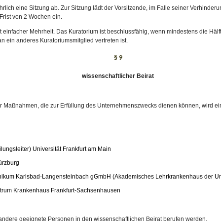
lich eine Sitzung ab. Zur Sitzung lädt der Vorsitzende, im Falle seiner Verhinderung
 Frist von 2 Wochen ein.
t einfacher Mehrheit. Das Kuratorium ist beschlussfähig, wenn mindestens die Häl
an ein anderes Kuratoriumsmitglied vertreten ist.
§ 9
wissenschaftlicher Beirat
r Maßnahmen, die zur Erfüllung des Unternehmenszwecks dienen können, wird ein wi
ilungsleiter) Universität Frankfurt am Main
ürzburg
inikum Karlsbad-Langensteinbach gGmbH (Akademisches Lehrkrankenhaus der Uni
entrum Krankenhaus Frankfurt-Sachsenhausen
andere geeignete Personen in den wissenschaftlichen Beirat berufen werden.