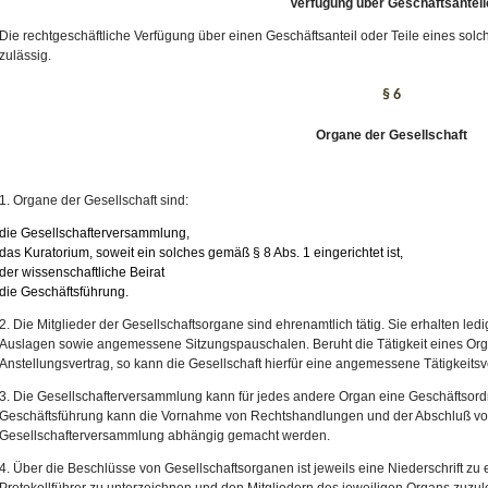
Verfügung über Geschäftsanteil
Die rechtgeschäftliche Verfügung über einen Geschäftsanteil oder Teile eines solch
zulässig.
§ 6
Organe der Gesellschaft
1. Organe der Gesellschaft sind:
die Gesellschafterversammlung,
das Kuratorium, soweit ein solches gemäß § 8 Abs. 1 eingerichtet ist,
der wissenschaftliche Beirat
die Geschäftsführung.
2. Die Mitglieder der Gesellschaftsorgane sind ehrenamtlich tätig. Sie erhalten ledig
Auslagen sowie angemessene Sitzungspauschalen. Beruht die Tätigkeit eines Orga
Anstellungsvertrag, so kann die Gesellschaft hierfür eine angemessene Tätigkeitsv
3. Die Gesellschafterversammlung kann für jedes andere Organ eine Geschäftsordn
Geschäftsführung kann die Vornahme von Rechtshandlungen und der Abschluß vo
Gesellschafterversammlung abhängig gemacht werden.
4. Über die Beschlüsse von Gesellschaftsorganen ist jeweils eine Niederschrift zu
Protokollführer zu unterzeichnen und den Mitgliedern des jeweiligen Organs zuzulei