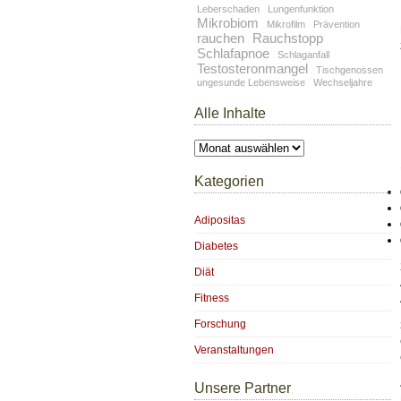
Leberschaden
Lungenfunktion
Mikrobiom
Mikrofilm
Prävention
rauchen
Rauchstopp
Schlafapnoe
Schlaganfall
Testosteronmangel
Tischgenossen
ungesunde Lebensweise
Wechseljahre
Alle Inhalte
Alle
Inhalte
Kategorien
Adipositas
Diabetes
Diät
Fitness
Forschung
Veranstaltungen
Unsere Partner