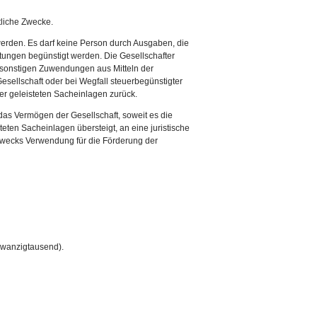
ftliche Zwecke.
werden. Es darf keine Person durch Ausgaben, die
tungen begünstigt werden. Die Gesellschafter
e sonstigen Zuwendungen aus Mitteln der
Gesellschaft oder bei Wegfall steuerbegünstigter
er geleisteten Sacheinlagen zurück.
 das Vermögen der Gesellschaft, soweit es die
eten Sacheinlagen übersteigt, an eine juristische
 zwecks Verwendung für die Förderung der
zwanzigtausend).