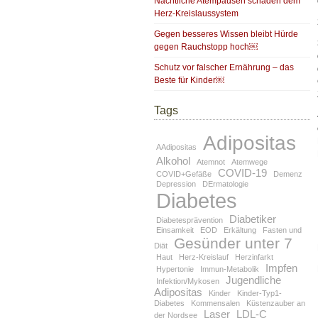
Nächtliche Atempausen schaden dem
Herz-Kreislaussystem
Gegen besseres Wissen bleibt Hürde
gegen Rauchstopp hoch￼
Schutz vor falscher Ernährung – das
Beste für Kinder￼
Tags
Adipositas
AAdipositas
Alkohol
Atemnot
Atemwege
COVID-19
COVID+Gefäße
Demenz
Depression
DErmatologie
Diabetes
Diabetiker
Diabetesprävention
Einsamkeit
EOD
Erkältung
Fasten und
Gesünder unter 7
Diät
Haut
Herz-Kreislauf
Herzinfarkt
Impfen
Hypertonie
Immun-Metabolik
Jugendliche
Infektion/Mykosen
Adipositas
Kinder
Kinder-Typ1-
Diabetes
Kommensalen
Küstenzauber an
Laser
LDL-C
der Nordsee