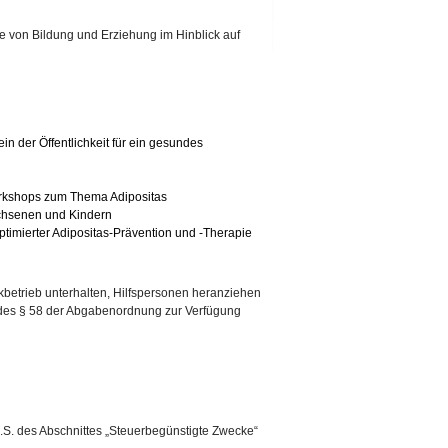
e von Bildung und Erziehung im Hinblick auf
in der Öffentlichkeit für ein gesundes
orkshops zum Thema Adipositas
achsenen und Kindern
timierter Adipositas-Prävention und -Therapie
kbetrieb unterhalten, Hilfspersonen heranziehen
 des § 58 der Abgabenordnung zur Verfügung
i.S. des Abschnittes „Steuerbegünstigte Zwecke“