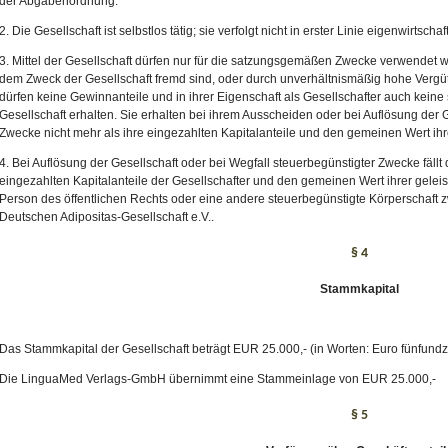
der Abgabenordnung.
2. Die Gesellschaft ist selbstlos tätig; sie verfolgt nicht in erster Linie eigenwirtscha
3. Mittel der Gesellschaft dürfen nur für die satzungsgemäßen Zwecke verwendet 
dem Zweck der Gesellschaft fremd sind, oder durch unverhältnismäßig hohe Vergü
dürfen keine Gewinnanteile und in ihrer Eigenschaft als Gesellschafter auch kein
Gesellschaft erhalten. Sie erhalten bei ihrem Ausscheiden oder bei Auflösung der 
Zwecke nicht mehr als ihre eingezahlten Kapitalanteile und den gemeinen Wert ihr
4. Bei Auflösung der Gesellschaft oder bei Wegfall steuerbegünstigter Zwecke fällt
eingezahlten Kapitalanteile der Gesellschafter und den gemeinen Wert ihrer geleist
Person des öffentlichen Rechts oder eine andere steuerbegünstigte Körperschaft
Deutschen Adipositas-Gesellschaft e.V..
§ 4
Stammkapital
Das Stammkapital der Gesellschaft beträgt EUR 25.000,- (in Worten: Euro fünfund
Die LinguaMed Verlags-GmbH übernimmt eine Stammeinlage von EUR 25.000,-
§ 5