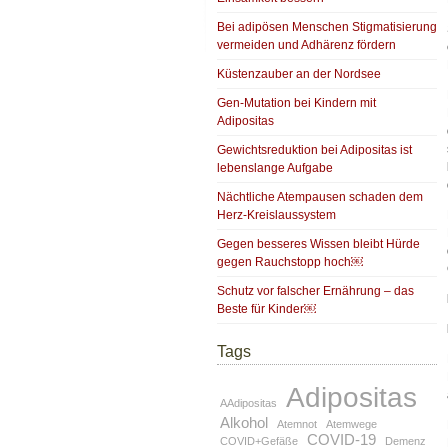
Bei adipösen Menschen Stigmatisierung
vermeiden und Adhärenz fördern
Küstenzauber an der Nordsee
Gen-Mutation bei Kindern mit
Adipositas
Gewichtsreduktion bei Adipositas ist
lebenslange Aufgabe
Nächtliche Atempausen schaden dem
Herz-Kreislaussystem
Gegen besseres Wissen bleibt Hürde
gegen Rauchstopp hoch￼
Schutz vor falscher Ernährung – das
Beste für Kinder￼
Tags
Adipositas
AAdipositas
Alkohol
Atemnot
Atemwege
COVID-19
COVID+Gefäße
Demenz