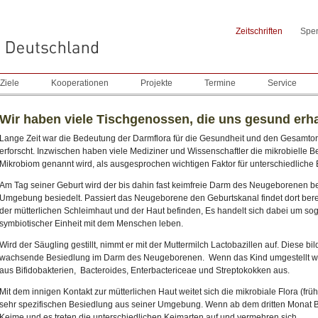
Zeitschriften
Spe
Ziele
Kooperationen
Projekte
Termine
Service
Wir haben viele Tischgenossen, die uns gesund erh
Lange Zeit war die Bedeutung der Darmflora für die Gesundheit und den Gesamt
erforscht. Inzwischen haben viele Mediziner und Wissenschaftler die mikrobielle B
Mikrobiom genannt wird, als ausgesprochen wichtigen Faktor für unterschiedliche
Am Tag seiner Geburt wird der bis dahin fast keimfreie Darm des Neugeborenen ber
Umgebung besiedelt. Passiert das Neugeborene den Geburtskanal findet dort bereit 
der mütterlichen Schleimhaut und der Haut befinden, Es handelt sich dabei um so
symbiotischer Einheit mit dem Menschen leben.
Wird der Säugling gestillt, nimmt er mit der Muttermilch Lactobazillen auf. Diese b
wachsende Besiedlung im Darm des Neugeborenen. Wenn das Kind umgestellt wird 
aus Bifidobakterien, Bacteroides, Enterbactericeae und Streptokokken aus.
Mit dem innigen Kontakt zur mütterlichen Haut weitet sich die mikrobiale Flora (frü
sehr spezifischen Besiedlung aus seiner Umgebung. Wenn ab dem dritten Monat Bre
Keime und es treten die unterschiedlichen Keimarten auf und vermehren sich.