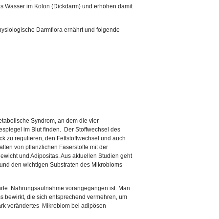
das Wasser im Kolon (Dickdarm) und erhöhen damit
hysiologische Darmflora ernährt und folgende
etabolische Syndrom, an dem die vier
spiegel im Blut finden. Der Stoffwechsel des
 zu regulieren, den Fettstoffwechsel und auch
ften von pflanzlichen Faserstoffe mit der
ewicht und Adipositas. Aus aktuellen Studien geht
und den wichtigen Substraten des Mikrobioms
mehrte Nahrungsaufnahme vorangegangen ist. Man
s bewirkt, die sich entsprechend vermehren, um
tark verändertes Mikrobiom bei adipösen