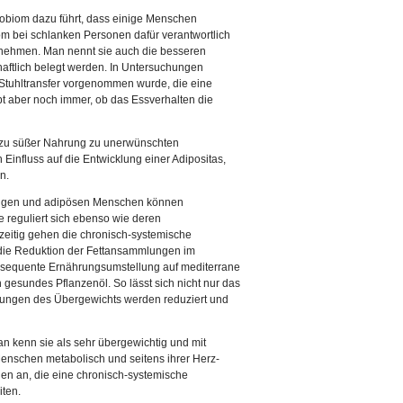
krobiom dazu führt, dass einige Menschen
m bei schlanken Personen dafür verantwortlich
unehmen. Man nennt sie auch die besseren
haftlich belegt werden. In Untersuchungen
Stuhltransfer vorgenommen wurde, die eine
bt aber noch immer, ob das Essverhalten die
nd zu süßer Nahrung zu unerwünschten
Einfluss auf die Entwicklung einer Adipositas,
en.
htigen und adipösen Menschen können
 reguliert sich ebenso wie deren
eitig gehen die chronisch-systemische
 die Reduktion der Fettansammlungen im
onsequente Ernährungsumstellung auf mediterrane
h gesundes Pflanzenöl. So lässt sich nicht nur das
rkungen des Übergewichts werden reduziert und
 kenn sie als sehr übergewichtig und mit
Menschen metabolisch und seitens ihrer Herz-
gen an, die eine chronisch-systemische
ten.