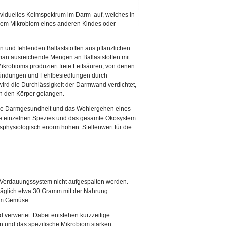
ividuelles Keimspektrum im Darm auf, welches in
einem Mikrobiom eines anderen Kindes oder
n und fehlenden Ballaststoffen aus pflanzlichen
an ausreichende Mengen an Ballaststoffen mit
Mikrobioms produziert freie Fettsäuren, von denen
tzündungen und Fehlbesiedlungen durch
d die Durchlässigkeit der Darmwand verdichtet,
in den Körper gelangen.
r die Darmgesundheit und das Wohlergehen eines
ie einzelnen Spezies und das gesamte Ökosystem
sphysiologisch enorm hohen Stellenwert für die
 Verdauungssystem nicht aufgespalten werden.
täglich etwa 30 Gramm mit der Nahrung
 im Gemüse.
 verwertet. Dabei entstehen kurzzeitige
 und das spezifische Mikrobiom stärken.