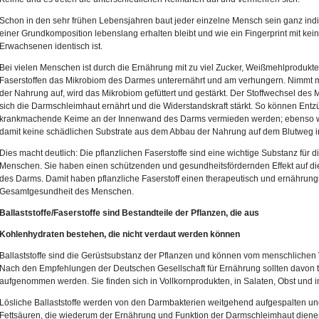
Schon in den sehr frühen Lebensjahren baut jeder einzelne Mensch sein ganz ind
einer Grundkomposition lebenslang erhalten bleibt und wie ein Fingerprint mit k
Erwachsenen identisch ist.
Bei vielen Menschen ist durch die Ernährung mit zu viel Zucker, Weißmehlprodukte
Faserstoffen das Mikrobiom des Darmes unterernährt und am verhungern. Nimmt m
der Nahrung auf, wird das Mikrobiom gefüttert und gestärkt. Der Stoffwechsel des 
sich die Darmschleimhaut ernährt und die Widerstandskraft stärkt. So können En
krankmachende Keime an der Innenwand des Darms vermieden werden; ebenso wir
damit keine schädlichen Substrate aus dem Abbau der Nahrung auf dem Blutweg 
Dies macht deutlich: Die pflanzlichen Faserstoffe sind eine wichtige Substanz fü
Menschen. Sie haben einen schützenden und gesundheitsfördernden Effekt auf d
des Darms. Damit haben pflanzliche Faserstoff einen therapeutisch und ernährung
Gesamtgesundheit des Menschen.
Ballaststoffe/Faserstoffe sind Bestandteile der Pflanzen, die aus
Kohlenhydraten bestehen, die nicht verdaut werden können
Ballaststoffe sind die Gerüstsubstanz der Pflanzen und können vom menschlichen
Nach den Empfehlungen der Deutschen Gesellschaft für Ernährung sollten davon 
aufgenommen werden. Sie finden sich in Vollkornprodukten, in Salaten, Obst und
Lösliche Ballaststoffe werden von den Darmbakterien weitgehend aufgespalten und
Fettsäuren, die wiederum der Ernährung und Funktion der Darmschleimhaut dienen