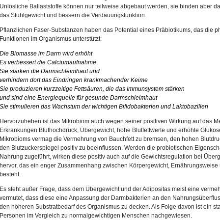
Unlösliche Ballaststoffe können nur teilweise abgebaut werden, sie binden aber 
das Stuhlgewicht und bessern die Verdauungsfunktion.
Pflanzlichen Faser-Substanzen haben das Potential eines Präbiotikums, das die p
Funktionen im Organismus unterstützt:
Die Biomasse im Darm wird erhöht
Es verbessert die Calciumaufnahme
Sie stärken die Darmschleimhaut und
verhindern dort das Eindringen krankmachender Keime
Sie produzieren kurzzeitige Fettsäuren, die das Immunsystem stärken
und sind eine Energiequelle für gesunde Darmschleimhaut
Sie stimulieren das Wachstum der wichtigen Bifidobakterien und Laktobazillen
Hervorzuheben ist das Mikrobiom auch wegen seiner positiven Wirkung auf das M
Erkrankungen Bluthochdruck, Übergewicht, hohe Blutfettwerte und erhöhte Glukose
Mikrobioms vermag die Vermehrung von Bauchfett zu bremsen, den hohen Blutdruck
den Blutzuckerspiegel positiv zu beeinflussen. Werden die probiotischen Eigenscha
Nahrung zugeführt, wirken diese positiv auch auf die Gewichtsregulation bei Überg
hervor, das ein enger Zusammenhang zwischen Körpergewicht, Ernährungsweise 
besteht.
Es steht außer Frage, dass dem Übergewicht und der Adipositas meist eine ver
vermutet, dass diese eine Anpassung der Darmbakterien an den Nahrungsüberflus
den höheren Substratbedarf des Organismus zu decken. Als Folge davon ist ein s
Personen im Vergleich zu normalgewichtigen Menschen nachgewiesen.