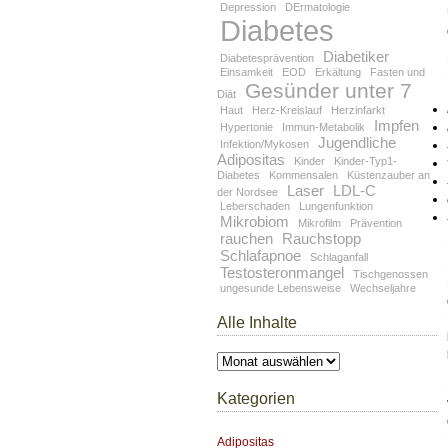
Depression
DErmatologie
Diabetes
Diabetiker
Diabetesprävention
Einsamkeit
EOD
Erkältung
Fasten und
Gesünder unter 7
Diät
Haut
Herz-Kreislauf
Herzinfarkt
Impfen
Hypertonie
Immun-Metabolik
Jugendliche
Infektion/Mykosen
Adipositas
Kinder
Kinder-Typ1-
Diabetes
Kommensalen
Küstenzauber an
Laser
LDL-C
der Nordsee
Leberschaden
Lungenfunktion
Mikrobiom
Mikrofilm
Prävention
rauchen
Rauchstopp
Schlafapnoe
Schlaganfall
Testosteronmangel
Tischgenossen
ungesunde Lebensweise
Wechseljahre
Alle Inhalte
Alle
Inhalte
Kategorien
Adipositas