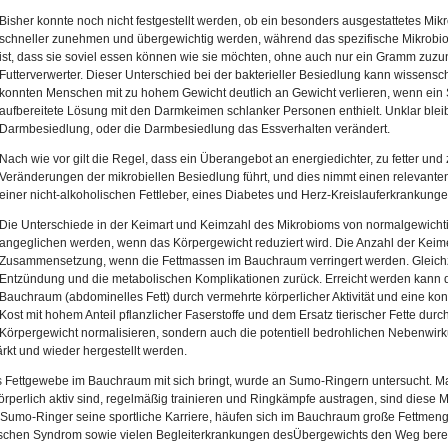
Bisher konnte noch nicht festgestellt werden, ob ein besonders ausgestattetes Mi
schneller zunehmen und übergewichtig werden, während das spezifische Mikrobio
ist, dass sie soviel essen können wie sie möchten, ohne auch nur ein Gramm zuz
Futterverwerter. Dieser Unterschied bei der bakterieller Besiedlung kann wissensc
konnten Menschen mit zu hohem Gewicht deutlich an Gewicht verlieren, wenn ein 
aufbereitete Lösung mit den Darmkeimen schlanker Personen enthielt. Unklar blei
Darmbesiedlung, oder die Darmbesiedlung das Essverhalten verändert.
Nach wie vor gilt die Regel, dass ein Überangebot an energiedichter, zu fetter u
Veränderungen der mikrobiellen Besiedlung führt, und dies nimmt einen relevanten 
einer nicht-alkoholischen Fettleber, eines Diabetes und Herz-Kreislauferkrankung
Die Unterschiede in der Keimart und Keimzahl des Mikrobioms von normalgewic
angeglichen werden, wenn das Körpergewicht reduziert wird. Die Anzahl der Keime
Zusammensetzung, wenn die Fettmassen im Bauchraum verringert werden. Gleichz
Entzündung und die metabolischen Komplikationen zurück. Erreicht werden kann
Bauchraum (abdominelles Fett) durch vermehrte körperlicher Aktivität und eine k
Kost mit hohem Anteil pflanzlicher Faserstoffe und dem Ersatz tierischer Fette durc
Körpergewicht normalisieren, sondern auch die potentiell bedrohlichen Nebenwi
rkt und wieder hergestellt werden.
ettgewebe im Bauchraum mit sich bringt, wurde an Sumo-Ringern untersucht. Man
rperlich aktiv sind, regelmäßig trainieren und Ringkämpfe austragen, sind diese 
r Sumo-Ringer seine sportliche Karriere, häufen sich im Bauchraum große Fettmen
chen Syndrom sowie vielen Begleiterkrankungen desÜbergewichts den Weg berei