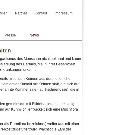
nden
Partner
Kontakt
Impressum
Presse
News
alten
organismus des Menschen nicht bekannt und kaum
esiedlung des Darmes, die in ihrer Gesamtheit
 Erkrankungen erkannt.
eits mit ersten Keimen aus der mütterlichen
ein erster Kontakt mit Keimen statt, die sich auf
genannte Kommensale (lat. Tischgenosse), die in
ilden gemeinsam mit Bifidobacterien eine stetig
auf Kuhmilch, entwickelt sich eine Mischflora
her als Darmflora bezeichnet) weiter aus mit einer
ikost zugefüttert wird, wächst die Zahl der