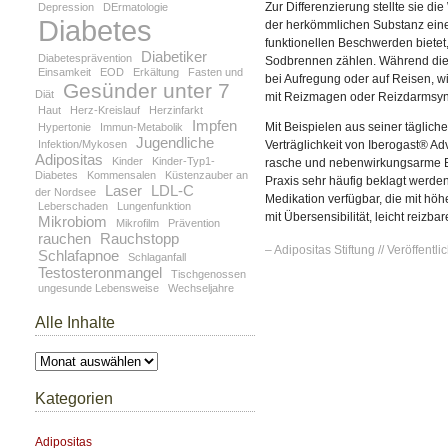
Zur Differenzierung stellte sie
Depression
DErmatologie
Diabetes
der herkömmlichen Substanz eine 
funktionellen Beschwerden biete
Diabetiker
Diabetesprävention
Sodbrennen zählen. Während die
Einsamkeit
EOD
Erkältung
Fasten und
bei Aufregung oder auf Reisen, wi
Gesünder unter 7
Diät
mit Reizmagen oder Reizdarmsyndr
Haut
Herz-Kreislauf
Herzinfarkt
Impfen
Mit Beispielen aus seiner täglic
Hypertonie
Immun-Metabolik
Jugendliche
Infektion/Mykosen
Verträglichkeit von Iberogast® Ad
Adipositas
Kinder
Kinder-Typ1-
rasche und nebenwirkungsarme Be
Diabetes
Kommensalen
Küstenzauber an
Praxis sehr häufig beklagt werde
Laser
LDL-C
der Nordsee
Medikation verfügbar, die mit höh
Leberschaden
Lungenfunktion
mit Übersensibilität, leicht reiz
Mikrobiom
Mikrofilm
Prävention
rauchen
Rauchstopp
– Adipositas Stiftung // Veröffentlic
Schlafapnoe
Schlaganfall
Testosteronmangel
Tischgenossen
ungesunde Lebensweise
Wechseljahre
Alle Inhalte
Alle
Inhalte
Kategorien
Adipositas