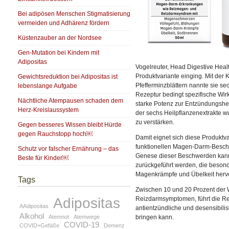
Bei adipösen Menschen Stigmatisierung
vermeiden und Adhärenz fördern
Küstenzauber an der Nordsee
Gen-Mutation bei Kindern mit
Adipositas
Vogelreuter, Head Digestive Heal
Produktvariante einging. Mit der
Gewichtsreduktion bei Adipositas ist
Pfefferminzblättern nannte sie s
lebenslange Aufgabe
Rezeptur bedingt spezifische Wir
Nächtliche Atempausen schaden dem
starke Potenz zur Entzündungshe
Herz-Kreislaussystem
der sechs Heilpflanzenextrakte w
zu verstärken.
Gegen besseres Wissen bleibt Hürde
gegen Rauchstopp hoch￼
Damit eignet sich diese Produktv
funktionellen Magen-Darm-Beschw
Schutz vor falscher Ernährung – das
Genese dieser Beschwerden kann a
Beste für Kinder￼
zurückgeführt werden, die beson
Magenkrämpfe und Übelkeit hervo
Tags
Zwischen 10 und 20 Prozent der 
Adipositas
Reizdarmsymptomen, führt die Ref
AAdipositas
antientzündliche und desensibili
Alkohol
Atemnot
Atemwege
bringen kann.
COVID-19
COVID+Gefäße
Demenz