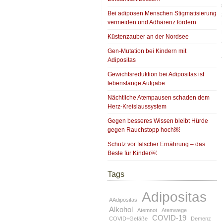
Bei adipösen Menschen Stigmatisierung
vermeiden und Adhärenz fördern
Küstenzauber an der Nordsee
Gen-Mutation bei Kindern mit
Adipositas
Gewichtsreduktion bei Adipositas ist
lebenslange Aufgabe
Nächtliche Atempausen schaden dem
Herz-Kreislaussystem
Gegen besseres Wissen bleibt Hürde
gegen Rauchstopp hoch￼
Schutz vor falscher Ernährung – das
Beste für Kinder￼
Tags
Adipositas
AAdipositas
Alkohol
Atemnot
Atemwege
COVID-19
COVID+Gefäße
Demenz