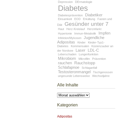
Depression
DErmatologie
Diabetes
Diabetiker
Diabetesprävention
Einsamkeit
EOD
Erkältung
Fasten und
Gesünder unter 7
Diät
Haut
Herz-Kreislauf
Herzinfarkt
Impfen
Hypertonie
Immun-Metabolik
Jugendliche
Infektion/Mykosen
Adipositas
Kinder
Kinder-Typ1-
Diabetes
Kommensalen
Küstenzauber an
Laser
LDL-C
der Nordsee
Leberschaden
Lungenfunktion
Mikrobiom
Mikrofilm
Prävention
rauchen
Rauchstopp
Schlafapnoe
Schlaganfall
Testosteronmangel
Tischgenossen
ungesunde Lebensweise
Wechseljahre
Alle Inhalte
Alle
Inhalte
Kategorien
Adipositas