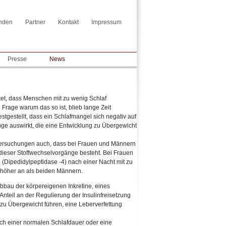
nden
Partner
Kontakt
Impressum
Presse
News
et, dass Menschen mit zu wenig Schlaf
 Frage warum das so ist, blieb lange Zeit
stgestellt, dass ein Schlafmangel sich negativ auf
ge auswirkt, die eine Entwicklung zu Übergewicht
tersuchungen auch, dass bei Frauen und Männern
dieser Stoffwechselvorgänge besteht. Bei Frauen
(Dipedidylpeptidase -4) nach einer Nacht mit zu
 höher an als beiden Männern.
bbau der körpereigenen Inkretine, eines
nteil an der Regulierung der Insulinfreisetzung
zu Übergewicht führen, eine Leberverfettung
ach einer normalen Schlafdauer oder eine