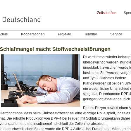
Zeitschriften
Spe
Ziele
Kooperationen
Projekte
Termine
Service
Schlafmangel macht Stoffwechselstörungen
Es wird immer wieder behaupt
übergewichtig werden, nur die
ungeklärt. Inzwischen wurde fe
bestimmte Stoffwechselvorgän
und Typ 2-Diabetes fördern.
Klar geworden ist bei den Un
ein wesentlicher Unterschied 
steigt das Darmhormon DPP 4 
geringer Schlafdauer deutlich
Dieses Enzym bewirkt einen A
Darmhormons, dass beim Glukosestoffwechsel eine wichtige Rolle spielt, indes es A
hat. Die erhöhte Produktion von DPP-4 bei Frauen mit Schlafstörungenkann daher 
verursachen und die Insulinempfindlichkeit der Zellen herabsetzen.
In eier schwedischen Studie wurde die DPP-4 Aktivität bei Frauen und Männern n