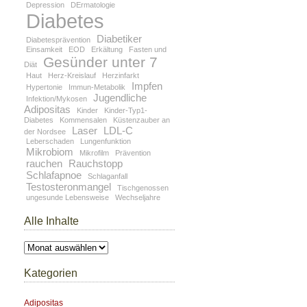
Depression
DErmatologie
Diabetes
Diabetiker
Diabetesprävention
Einsamkeit
EOD
Erkältung
Fasten und
Gesünder unter 7
Diät
Haut
Herz-Kreislauf
Herzinfarkt
Impfen
Hypertonie
Immun-Metabolik
Jugendliche
Infektion/Mykosen
Adipositas
Kinder
Kinder-Typ1-
Diabetes
Kommensalen
Küstenzauber an
Laser
LDL-C
der Nordsee
Leberschaden
Lungenfunktion
Mikrobiom
Mikrofilm
Prävention
rauchen
Rauchstopp
Schlafapnoe
Schlaganfall
Testosteronmangel
Tischgenossen
ungesunde Lebensweise
Wechseljahre
Alle Inhalte
Alle
Inhalte
Kategorien
Adipositas