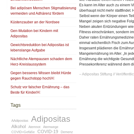
Es kann im Alter auch zu einem V
Bei adipösen Menschen Stigmatisierung
überhaupt nicht mehr stattfindet.
vermeiden und Adhärenz fördern
Selbst wenn der Körper einen Teil
Mangel zeigen sich negative Fol
Küstenzauber an der Nordsee
Neben akuten Entzündungen wie Ar
Gen-Mutation bei Kindern mit
Fitness einschränken, sondern im
Adipositas
Daher raten Ernährungsmediziner
einmal wöchentlich Fisch zum Au
Gewichtsreduktion bei Adipositas ist
Insgesamt plädieren die Ernährun
lebenslange Aufgabe
Mangelernährung im Alter. „In je
Nächtliche Atempausen schaden dem
Ernährung die wichtigste Gesundh
Herz-Kreislaussystem
Pressekonferenz während dem die
Gegen besseres Wissen bleibt Hürde
– Adipositas Stiftung // Veröffentlic
gegen Rauchstopp hoch￼
Schutz vor falscher Ernährung – das
Beste für Kinder￼
Tags
Adipositas
AAdipositas
Alkohol
Atemnot
Atemwege
COVID-19
COVID+Gefäße
Demenz