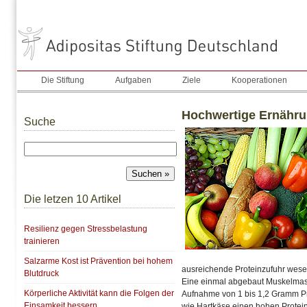
Die Stiftung
Aufgaben
Ziele
Kooperationen
Hochwertige Ernährun
Suche
Die letzen 10 Artikel
Resilienz gegen Stressbelastung
trainieren
Salzarme Kost ist Prävention bei hohem
ausreichende Proteinzufuhr wesen
Blutdruck
Eine einmal abgebaut Muskelmasse 
Körperliche Aktivität kann die Folgen der
Aufnahme von 1 bis 1,2 Gramm Pro
Einsamkeit bessern
wie Hartkäse einen hohen Protei