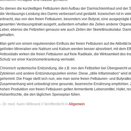
So dienen die kurzkettigen Fettsäuren dem Aufbau der Darmschleimhaut und der 
die Verdauungs-Leistung des Darms verbessert und gestärkt. Inzwischen ist in vie
erbracht, das von den freien Fettsäuren, besonders von Butyrat, eine ausgeprägte 
gesamten Verdauungstrakt ausgeht, außerdem erhalten die Zellen anderer Organe zu
Leber, ebenso die Fettzellen genauso wie auch Zellen der Skelettmuskulatur. Dami
gehalten.
Man geht von einem regulierenden Einfluss der freien Fettsäuren auf die Aktivität
gelösten Mineralien wie Natrium und Kalium werden besser absorbiert, mit dem Ef
Antioxidativ wirken die freien Fettsäuren auf freie Radikale, die Wirksamkeit des In
Schutz vor einer Karzinomerkrankung vermutet.
Chronisch systemische Entzündung, die z.B. von den Fettzellen bei Übergewicht un
Zytokinen und andere Entzündungszellen einher. Diese „stille Inflammation“ wird du
gehemmt. Die Frage stellt sich nun, wie man seine freien Fettsäuren- und Butyratk
Zusammenhang wird unbedingt eine gesunde, faserreiche Ernährung empfohlen. Z
hohen Produktion von freien Fettsäuren gelten fermentierte Lebensmittel, Hafer, res
Hülsenfrüchte, die den täglichen Speiseplan füllen.
– Dr. med. Karin Wilbrand // Veröffentlicht in
Allgemein