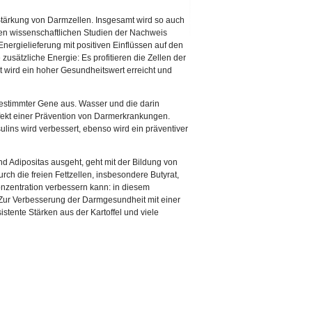
Stärkung von Darmzellen. Insgesamt wird so auch
len wissenschaftlichen Studien der Nachweis
Energielieferung mit positiven Einflüssen auf den
sätzliche Energie: Es profitieren die Zellen der
t wird ein hoher Gesundheitswert erreicht und
 bestimmter Gene aus. Wasser und die darin
fekt einer Prävention von Darmerkrankungen.
sulins wird verbessert, ebenso wird ein präventiver
d Adipositas ausgeht, geht mit der Bildung von
rch die freien Fettzellen, insbesondere Butyrat,
onzentration verbessern kann: in diesem
ur Verbesserung der Darmgesundheit mit einer
istente Stärken aus der Kartoffel und viele