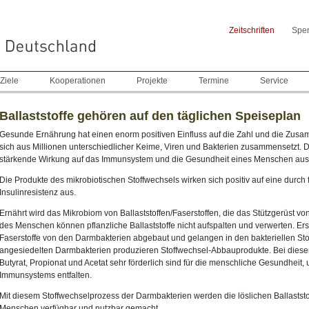
Zeitschriften
Spe
Ziele
Kooperationen
Projekte
Termine
Service
Ballaststoffe gehören auf den täglichen Speiseplan
Gesunde Ernährung hat einen enorm positiven Einfluss auf die Zahl und die Zu
sich aus Millionen unterschiedlicher Keime, Viren und Bakterien zusammensetzt. 
stärkende Wirkung auf das Immunsystem und die Gesundheit eines Menschen au
Die Produkte des mikrobiotischen Stoffwechsels wirken sich positiv auf eine durch
Insulinresistenz aus.
Ernährt wird das Mikrobiom von Ballaststoffen/Faserstoffen, die das Stützgerüst 
des Menschen können pflanzliche Ballaststoffe nicht aufspalten und verwerten. Ers
Faserstoffe von den Darmbakterien abgebaut und gelangen in den bakteriellen St
angesiedelten Darmbakterien produzieren Stoffwechsel-Abbauprodukte. Bei diesen 
Butyrat, Propionat und Acetat sehr förderlich sind für die menschliche Gesundheit,
Immunsystems entfalten.
Mit diesem Stoffwechselprozess der Darmbakterien werden die löslichen Ballaststof
Menschen verfügbar und nutzbar gemacht.