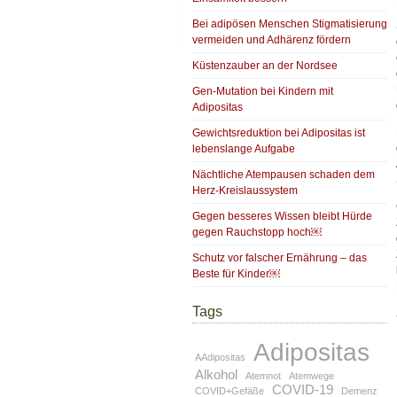
Bei adipösen Menschen Stigmatisierung
vermeiden und Adhärenz fördern
Küstenzauber an der Nordsee
Gen-Mutation bei Kindern mit
Adipositas
Gewichtsreduktion bei Adipositas ist
lebenslange Aufgabe
Nächtliche Atempausen schaden dem
Herz-Kreislaussystem
Gegen besseres Wissen bleibt Hürde
gegen Rauchstopp hoch￼
Schutz vor falscher Ernährung – das
Beste für Kinder￼
Tags
Adipositas
AAdipositas
Alkohol
Atemnot
Atemwege
COVID-19
COVID+Gefäße
Demenz