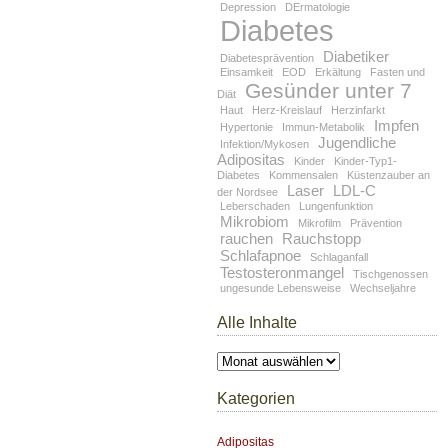
Depression
DErmatologie
Diabetes
Diabetiker
Diabetesprävention
Einsamkeit
EOD
Erkältung
Fasten und
Gesünder unter 7
Diät
Haut
Herz-Kreislauf
Herzinfarkt
Impfen
Hypertonie
Immun-Metabolik
Jugendliche
Infektion/Mykosen
Adipositas
Kinder
Kinder-Typ1-
Diabetes
Kommensalen
Küstenzauber an
Laser
LDL-C
der Nordsee
Leberschaden
Lungenfunktion
Mikrobiom
Mikrofilm
Prävention
rauchen
Rauchstopp
Schlafapnoe
Schlaganfall
Testosteronmangel
Tischgenossen
ungesunde Lebensweise
Wechseljahre
Alle Inhalte
Alle
Inhalte
Kategorien
Adipositas