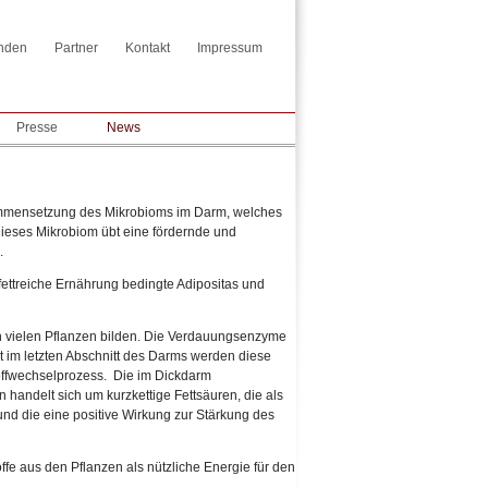
nden
Partner
Kontakt
Impressum
Presse
News
sammensetzung des Mikrobioms im Darm, welches
Dieses Mikrobiom übt eine fördernde und
s.
 fettreiche Ernährung bedingte Adipositas und
von vielen Pflanzen bilden. Die Verdauungsenzyme
t im letzten Abschnitt des Darms werden diese
offwechselprozess. Die im Dickdarm
handelt sich um kurzkettige Fettsäuren, die als
 und die eine positive Wirkung zur Stärkung des
fe aus den Pflanzen als nützliche Energie für den