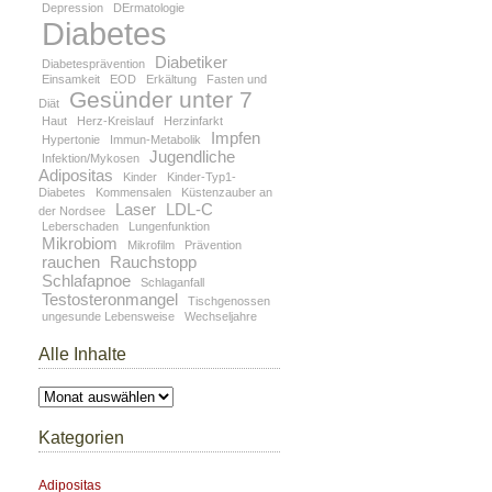
Depression
DErmatologie
Diabetes
Diabetiker
Diabetesprävention
Einsamkeit
EOD
Erkältung
Fasten und
Gesünder unter 7
Diät
Haut
Herz-Kreislauf
Herzinfarkt
Impfen
Hypertonie
Immun-Metabolik
Jugendliche
Infektion/Mykosen
Adipositas
Kinder
Kinder-Typ1-
Diabetes
Kommensalen
Küstenzauber an
Laser
LDL-C
der Nordsee
Leberschaden
Lungenfunktion
Mikrobiom
Mikrofilm
Prävention
rauchen
Rauchstopp
Schlafapnoe
Schlaganfall
Testosteronmangel
Tischgenossen
ungesunde Lebensweise
Wechseljahre
Alle Inhalte
Alle
Inhalte
Kategorien
Adipositas