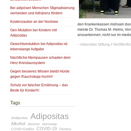
Bei adipösen Menschen Stigmatisierung
vermeiden und Adhärenz fördern
Küstenzauber an der Nordsee
den Krankenkassen mühsam durch
meinte Dr. Thomas M. Helms, Vorst
Gen-Mutation bei Kindern mit
anzuerkennen, nicht nur im medi
Adipositas
Gewichtsreduktion bei Adipositas ist
– Adipositas Stiftung // Veröffentlic
lebenslange Aufgabe
Nächtliche Atempausen schaden dem
Herz-Kreislaussystem
Gegen besseres Wissen bleibt Hürde
gegen Rauchstopp hoch￼
Schutz vor falscher Ernährung – das
Beste für Kinder￼
Tags
Adipositas
AAdipositas
Alkohol
Atemnot
Atemwege
COVID-19
COVID+Gefäße
Demenz