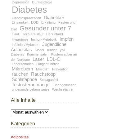
Depression
DErmatologie
Diabetes
Diabetiker
Diabetesprävention
Einsamkeit
EOD
Erkältung
Fasten und
Gesünder unter 7
Diät
Haut
Herz-Kreislauf
Herzinfarkt
Impfen
Hypertonie
Immun-Metabolik
Jugendliche
Infektion/Mykosen
Adipositas
Kinder
Kinder-Typ1-
Diabetes
Kommensalen
Küstenzauber an
Laser
LDL-C
der Nordsee
Leberschaden
Lungenfunktion
Mikrobiom
Mikrofilm
Prävention
rauchen
Rauchstopp
Schlafapnoe
Schlaganfall
Testosteronmangel
Tischgenossen
ungesunde Lebensweise
Wechseljahre
Alle Inhalte
Alle
Inhalte
Kategorien
Adipositas