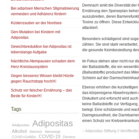
Demnach sinkt die Diversität der 
Bei adipösen Menschen Stigmatisierung
Ernährung den Speiseplan beherr
vermeiden und Adhärenz fördern
auszubreiten, deren Barrierefunkt
Toxine zu öffnen. Diese Entwickl
Küstenzauber an der Nordsee
attackiert.
Gen-Mutation bei Kindern mit
Adipositas
Besonders schädigend sind sogen
zählen. Sie sind stark verarbeitet
Gewichtsreduktion bei Adipositas ist
die gesunde Keimbesiedlung des
lebenslange Aufgabe
Nächtliche Atempausen schaden dem
Im Fokus stehen aber nicht nur 
Herz-Kreislaussystem
der Ballaststoffe, die ein wesent
(Ballaststoffe) produziert das Mi
Gegen besseres Wissen bleibt Hürde
Schleim auf der Darmschleimhaut s
gegen Rauchstopp hoch￼
Ebenso erhöhen die kurzkettigen F
Schutz vor falscher Ernährung – das
das körpereigene Abwehrsystem 
Beste für Kinder￼
Diskutiert und erforscht wird au
keine Ballaststoffe zur Verfügung,
Tags
belegt. Eine schützende und wac
Darmgesundheit, die Darmbarrier
Adipositas
einen Schutz vor Krebserkrankun
AAdipositas
Alkohol
– Adipositas Stiftung // Veröffentlic
Atemnot
Atemwege
COVID-19
COVID+Gefäße
Demenz