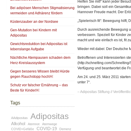
Helfen Sie mit!“ kann jeder Besu
bringen. Dabei soll ein Gesamtku
Bei adipösen Menschen Stigmatisierung
Hannover Freude macht. Der Erlös
vermeiden und Adhärenz fördern
„Spielerisch fit“: Bewegung hilf
Küstenzauber an der Nordsee
Durch ausreichende Bewegung un
Gen-Mutation bei Kindern mit
verbessern. Speziell für Kinder z
Adipositas
macht und wie einfach es ist, fit z
Gewichtsreduktion bei Adipositas ist
Wieder mit dabei: Der Deutsche M
lebenslange Aufgabe
Nächtliche Atempausen schaden dem
Betroffenen und Interessierten st
Herz-Kreislaussystem
(http://schnelting.com/Schnelting/
Verfügung und beantwortet die F
Gegen besseres Wissen bleibt Hürde
gegen Rauchstopp hoch￼
Am 24. und 25. März 2011 starten 
unter 7“.
Schutz vor falscher Ernährung – das
Beste für Kinder￼
– Adipositas Stiftung // Veröffentli
Tags
Adipositas
AAdipositas
Alkohol
Atemnot
Atemwege
COVID-19
COVID+Gefäße
Demenz