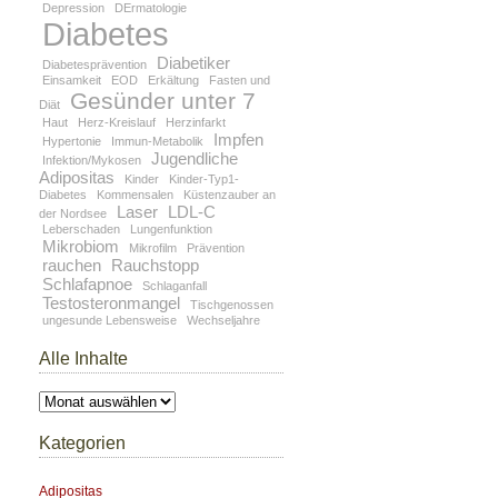
Depression
DErmatologie
Diabetes
Diabetiker
Diabetesprävention
Einsamkeit
EOD
Erkältung
Fasten und
Gesünder unter 7
Diät
Haut
Herz-Kreislauf
Herzinfarkt
Impfen
Hypertonie
Immun-Metabolik
Jugendliche
Infektion/Mykosen
Adipositas
Kinder
Kinder-Typ1-
Diabetes
Kommensalen
Küstenzauber an
Laser
LDL-C
der Nordsee
Leberschaden
Lungenfunktion
Mikrobiom
Mikrofilm
Prävention
rauchen
Rauchstopp
Schlafapnoe
Schlaganfall
Testosteronmangel
Tischgenossen
ungesunde Lebensweise
Wechseljahre
Alle Inhalte
Alle
Inhalte
Kategorien
Adipositas