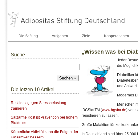
Die Stiftung
Aufgaben
Ziele
Kooperationen
„Wissen was bei Diab
Suche
Jeder Besuc
die Möglichk
Diabetiker 
Diabetesber
und Antwort.
Die letzen 10 Artikel
Modernes D
Resilienz gegen Stressbelastung
Menschen mi
trainieren
iBGStarTM (
www.bgstar.de
) von 
registrieren zu lassen.
Salzarme Kost ist Prävention bei hohem
Blutdruck
Große Malaktion für zuckerkranke
Körperliche Aktivität kann die Folgen der
In Deutschland sind über 25.000 
Einsamkeit bessern